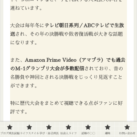
連ねています。
大会は毎年冬に
テレビ朝日系列／ABCテレビで生放
送
され、その年の決勝戦や敗者復活戦が大きな話題
になります。
また、
Amazon Prime Video（アマプラ）でも過去
のM-1グランプリ大会が多数配信
されており、昔の
名勝負や神回とされる決勝戦をじっくり見返すこと
ができます。
特に歴代大会をまとめて視聴できる点がファンに好
評です。
年末年始にお笑いを楽しみたい人には、過去のM-1
ブログ成長記録
ライフスタイル
学び・自己成長
社会人ライフ
話題の〇〇
趣味
お問い合わせ