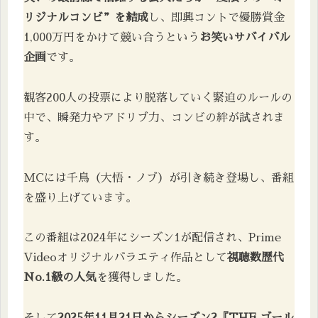
リジナルコンビ”を結成
し、即興コントで優勝賞金
1,000万円をかけて競い合うという
お笑いサバイバル
企画
です。
観客200人の投票により脱落していく緊迫のルールの
中で、瞬発力やアドリブ力、コンビの絆が試されま
す。
MCには千鳥（大悟・ノブ）が引き続き登場し、番組
を盛り上げています。
この番組は2024年にシーズン1が配信され、Prime
Videoオリジナルバラエティ作品として
視聴数歴代
No.1級の人気
を獲得しました。