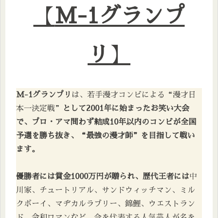
【
M-1グランプ
リ
】
M-1グランプリ
は、若手漫才コンビによる“漫才日
本一決定戦”
として2001年に始まったお笑い大会
で、プロ・アマ問わず結成10年以内のコンビが全国
予選を勝ち抜き、“最強の漫才師”を目指して戦い
ます。
優勝者には賞金1000万円が贈られ、歴代王者には
中
川家、チュートリアル、サンドウィッチマン、ミル
クボーイ、マヂカルラブリー、錦鯉、ウエストラン
ド、令和ロマンなど、今を代表する人気芸人が名を