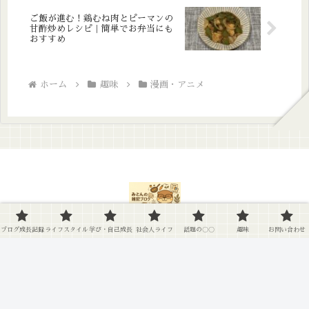
ご飯が進む！鶏むね肉とピーマンの
甘酢炒めレシピ｜簡単でお弁当にも
おすすめ
ホーム
趣味
漫画・アニメ
ブログ成長記録
ライフスタイル
学び・自己成長
社会人ライフ
話題の〇〇
趣味
お問い合わせ
ブログ成長記録
ライフスタイル
学び・自己成長
社会人ライフ
話題の〇〇
趣味
お問い合わせ