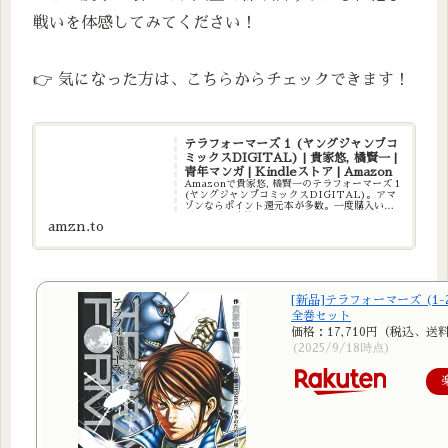
戦いを体感してみてください！
👉 気になった方は、こちらからチェックできます！
テラフォーマーズ 1 (ヤングジャンプコ
ミックスDIGITAL) | 貴家悠, 橘賢一 |
青年マンガ | Kindleストア | Amazon
Amazonで貴家悠, 橘賢一のテラフォーマーズ 1
(ヤングジャンプコミックスDIGITAL)。アマ
ゾンならポイント還元本が多数。一度購入いた
だいた電子書籍は、KindleおよびFire端末、ス
amzn.to
マートフォンやタブレットなど、様々な端末で
も...
[新品]テラフォーマーズ (1-
全巻セット
価格：17,710円（税込、送
(2025/9/18時点)