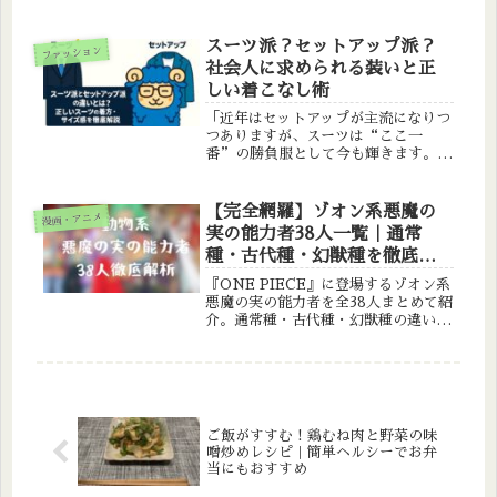
人間顔負けの知性を持つ生き物たちを
ランキング形式で紹介します。
スーツ派？セットアップ派？
ファッション
社会人に求められる装いと正
しい着こなし術
「近年はセットアップが主流になりつ
つありますが、スーツは“ここ一
番”の勝負服として今も輝きます。本
記事ではスーツとセットアップの特徴
を比較し、正しいスーツの着方・サイ
ズ感を徹底解説。社会人男性に必須の
【完全網羅】ゾオン系悪魔の
漫画・アニメ
TPO別着こなし術をご紹介しま
実の能力者38人一覧｜通常
す。」
種・古代種・幻獣種を徹底解
説【ONE PIECE】
『ONE PIECE』に登場するゾオン系
悪魔の実の能力者を全38人まとめて紹
介。通常種・古代種・幻獣種の違い
や、それぞれの能力・特徴をわかりや
すく解説します。
ご飯がすすむ！鶏むね肉と野菜の味
噌炒めレシピ｜簡単ヘルシーでお弁
当にもおすすめ