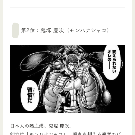
第2位：鬼塚 慶次（モンハナシャコ）
日本人の熱血漢、鬼塚 慶次。
能力は「モンハナシャコ」。弾丸を超える速度のパ