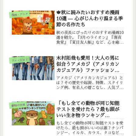
感・小物使いの視点から、すぐに真似
できるおしゃれテクを解説。ファッシ
ョン初心者にもおすすめ！
🍁秋に読みたいおすすめ漫画
漫画・アニメ
10選 — 心がじんわり温まる季
節の名作たち
秋の夜長にぴったりのおすすめ漫画10
選を紹介。『3月のライオン』『深夜
食堂』『夏目友人帳』など、心を癒
し、じんわり温かくなる名作を厳選し
ました。読書の秋に、あなたの心に寄
り添う1冊を見つけてみませんか？
木村拓哉も愛用！大人の男に
ファッション
似合うアメカジ（アメリカン
カジュアル）ファッション完
全ガイド
アメカジ（アメリカンカジュアル）と
は？その歴史や起源、特徴、スタイリ
ング例、有名人の着こなし、人気ブラ
ンドまで初心者にも分かりやすく紹介
します！
「もし全ての動物が同じ知能
動物の世界
テストを受けたら？最も頭が
いい生き物ランキング
TOP15」
もし全ての動物が同じ知能テストを受
けたら、最も頭がいいのは誰？チンパ
ンジー、イルカ、カラス、タコなど、