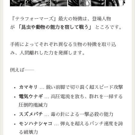
『テラフォーマーズ』最大の特徴は、登場人物
が
「昆虫や動物の能力を宿して戦う」
ところです。
手術によってそれぞれ異なる生物の特徴を取り込
み、人間離れした力を発揮します。
例えば――
カマキリ
… 鋭い前脚で切り裂く超スピード攻撃
電気ウナギ
… 高圧電流を放ち、群れを一掃する
圧倒的殲滅力
スズメバチ
… 毒の針による一撃必殺の能力
モンハナシャコ
… 弾丸を超えるパンチ速度を誇
る破壊力