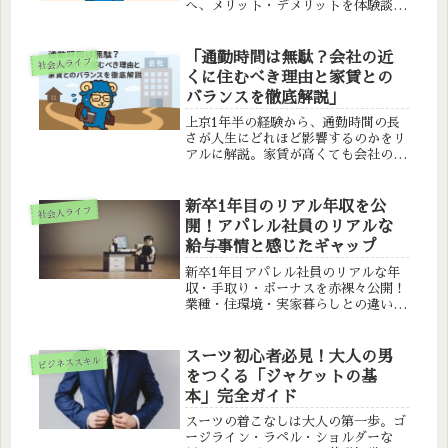
へ、メリット・デメリットを体験談を
交えて解説。断り方や代替案、上司と
の上手な関わり方も紹介します。
「通勤時間は無駄？会社の近
社会人ライフ
くに住むべき理由と家賃との
バランスを徹底解説」
上京1年半の経験から、通勤時間の長
さが人生にどれほど影響するのかをリ
アルに解説。家賃が高くても会社の近
くに住むべき理由とは？時間をお金で
買う選択肢を真剣に考えます。
新卒1年目のリアル年収を公
社会人ライフ
開！アパレル社員のリアルな
給与事情と感じたギャップ
新卒1年目アパレル社員のリアルな年
収・手取り・ボーナスを赤裸々公開！
業種・住環境・実家暮らしとの違いも
体験ベースで解説。就活・就職準備に
役立つリアルな情報をお届けします。
スーツ初心者必見！大人の男
ビジネススキル
をつくる「ジャケットの基
本」完全ガイド
スーツの着こなしは大人の第一歩。ゴ
ージライン・ラペル・ショルダーな