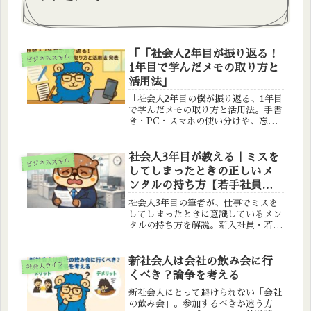
「「社会人2年目が振り返る！
ビジネススキル
1年目で学んだメモの取り方と
活用法」
「社会人2年目の僕が振り返る、1年目
で学んだメモの取り方と活用法。手書
き・PC・スマホの使い分けや、忘れ
ないための習慣化ポイントまで具体例
付きで解説します。」
社会人3年目が教える｜ミスを
ビジネススキル
してしまったときの正しいメ
ンタルの持ち方【若手社員向
け】
社会人3年目の筆者が、仕事でミスを
してしまったときに意識しているメン
タルの持ち方を解説。新入社員・若手
社員がミスを引きずらず成長につなげ
るための考え方を紹介します。
新社会人は会社の飲み会に行
社会人ライフ
くべき？論争を考える
新社会人にとって避けられない「会社
の飲み会」。参加するべきか迷う方