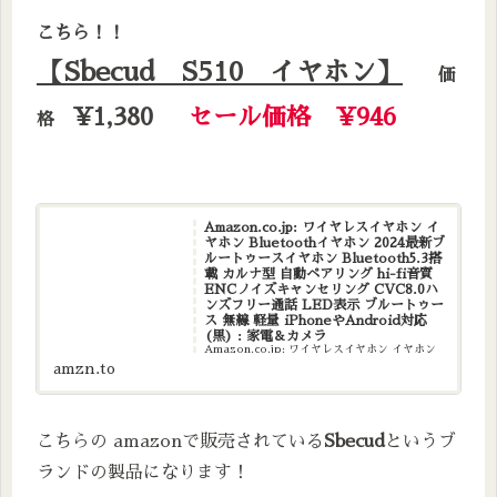
こちら！！
【Sbecud S510 イヤホン】
価
¥1,380
セール価格 ¥946
格
Amazon.co.jp: ワイヤレスイヤホン イ
ヤホン Bluetoothイヤホン 2024最新ブ
ルートゥースイヤホン Bluetooth5.3搭
載 カルナ型 自動ペアリング hi-fi音質
ENCノイズキャンセリング CVC8.0ハ
ンズフリー通話 LED表示 ブルートゥー
ス 無線 軽量 iPhoneやAndroid対応
(黒) : 家電＆カメラ
Amazon.co.jp: ワイヤレスイヤホン イヤホン
Bluetoothイヤホン 2024最新ブルートゥースイ
amzn.to
ヤホン Bluetooth5.3搭載 カルナ型 自動ペアリ
ング hi-fi音質 ENCノイズキャンセリング
CVC8.0ハンズ...
こちらの amazonで販売されている
Sbecud
というブ
ランドの製品になります！