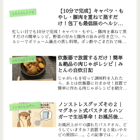
調理でヘルシーなので、忙しい日の夜
ご飯やお弁当にもおすすめです。
【10分で完成】キャベツ・も
１人ぐらしレシピ
やし・豚肉を重ねて蒸すだ
け！包丁も最低限のヘルシー
蒸しレシピ
忙しい日でも10分で完成！キャベツ・もやし・豚肉を重ねて蒸
すだけの簡単レシピ。野菜の甘みと豚肉の旨みが引き立つ、ヘ
ルシーでボリューム満点の蒸し料理。ポン酢やごまだれで味変
も楽しめます。
炊飯器で放置するだけ！簡単
１人ぐらしレシピ
＆絶品の肉じゃがレシピ｜み
とんの自炊日記
じゃがいもを切って調味料を入れた
ら、あとは炊飯器におまかせ！放置で
簡単に作れる肉じゃがレシピを紹介。
初心者や忙しい一人暮らしにも最適！
ノンストレスグッズその２｜
ノ
ンストレスグッズ紹介
マグネット式バスタオルハン
ガーで生活革命！お風呂後
の“臭い・干す場所がない問
お風呂上がりの濡れたバスタオル、ど
題”を解決！
うしていますか？放置すると臭いやカ
ビの原因に…。この記事では、ノンス
トレスグッズ②として「マグネット式