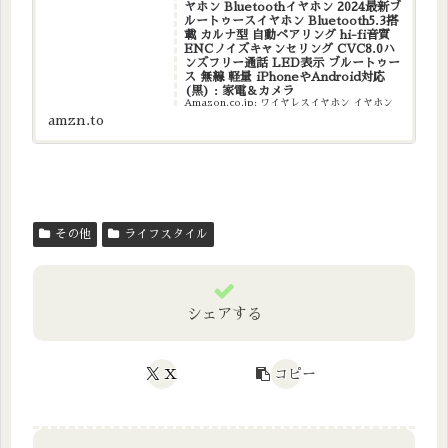
ヤホン Bluetoothイヤホン 2024最新ブ
ルートゥースイヤホン Bluetooth5.3搭
載 カルナ型 自動ペアリング hi-fi音質
ENCノイズキャンセリング CVC8.0ハ
ンズフリー通話 LED表示 ブルートゥー
ス 無線 軽量 iPhoneやAndroid対応
(黒) : 家電＆カメラ
Amazon.co.jp: ワイヤレスイヤホン イヤホン
Bluetoothイヤホン 2024最新ブルートゥースイ
amzn.to
ヤホン Bluetooth5.3搭載 カルナ型 自動ペアリ
ング hi-fi音質 ENCノイズキャンセリング
CVC8.0ハンズ...
その他
ライフスタイル
シェアする
X
コピー