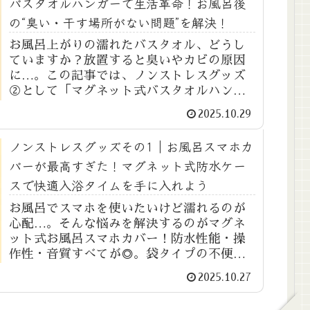
バスタオルハンガーで生活革命！お風呂後
の“臭い・干す場所がない問題”を解決！
お風呂上がりの濡れたバスタオル、どうし
ていますか？放置すると臭いやカビの原因
に…。この記事では、ノンストレスグッズ
②として「マグネット式バスタオルハンガ
ー」を紹介。狭い脱衣所でも使える、省ス
2025.10.29
ペース＆清潔を保つ便利アイテムです。
ノンストレスグッズその1｜お風呂スマホカ
バーが最高すぎた！マグネット式防水ケー
スで快適入浴タイムを手に入れよう
お風呂でスマホを使いたいけど濡れるのが
心配…。そんな悩みを解決するのがマグネ
ット式お風呂スマホカバー！防水性能・操
作性・音質すべてが◎。袋タイプの不便さ
とさよならして、毎日の入浴時間を快適な
2025.10.27
リラックスタイムに変えよう。